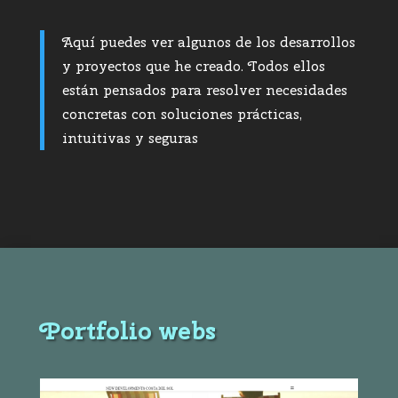
Aquí
puedes
ver
algunos
de
los
desarrollos
y
proyectos
que
he
creado.
Todos
ellos
están
pensados
para
resolver
necesidades
concretas
con
soluciones
prácticas,
intuitivas
y
seguras
Portfolio webs