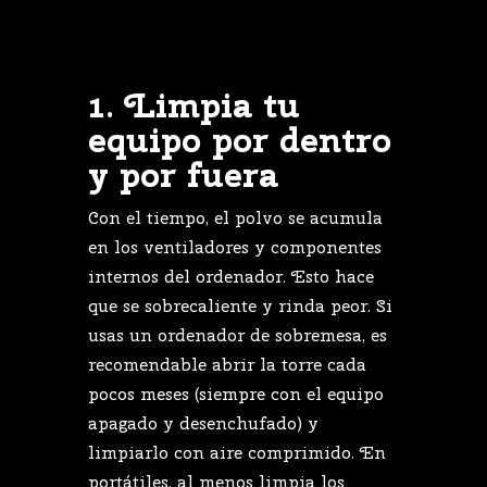
1.
Limpia
tu
equipo
por
dentro
y
por
fuera
Con
el
tiempo,
el
polvo
se
acumula
en
los
ventiladores
y
componentes
internos
del
ordenador.
Esto
hace
que
se
sobrecaliente
y
rinda
peor.
Si
usas
un
ordenador
de
sobremesa,
es
recomendable
abrir
la
torre
cada
pocos
meses (
siempre
con
el
equipo
apagado
y
desenchufado)
y
limpiarlo
con
aire
comprimido.
En
portátiles,
al
menos
limpia
los